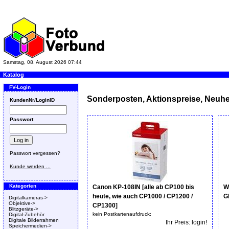
Samstag, 08. August 2026 07:44
Katalog
FV-Login
Sonderposten, Aktionspreise, Neuhe
KundenNr/LoginID
Passwort
Passwort vergessen?
Kunde werden ...
Kategorien
Canon KP-108IN [alle ab CP100 bis
W
heute, wie auch CP1000 / CP1200 /
G
Digitalkameras->
Objektive->
CP1300]
Blitzgeräte->
kein Postkartenaufdruck;
Digital-Zubehör
Digitale Bilderrahmen
Ihr Preis: login!
Speichermedien->