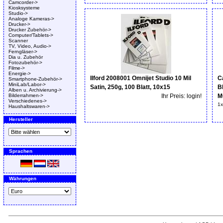
Camcorder->
Kiosksysteme
Studio->
Analoge Kameras->
Drucker->
Drucker Zubehör->
Computer/Tablets->
Scanner
TV, Video, Audio->
Ferngläser->
Dia u. Zubehör
Fotozubehör->
Filme->
Energie->
Ilford 2008001 Omnijet Studio 10 Mil
C
Smartphone-Zubehör->
MiniLab/Labor->
Satin, 250g, 100 Blatt, 10x15
B
Alben u. Archivierung->
Bilderrahmen->
Ihr Preis: login!
M
Verschiedenes->
1x
Haushaltswaren->
Hersteller
Sprachen
Währungen