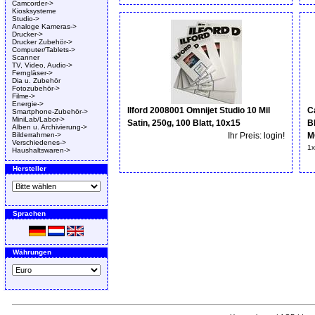
Camcorder->
Kiosksysteme
Studio->
Analoge Kameras->
Drucker->
Drucker Zubehör->
Computer/Tablets->
Scanner
TV, Video, Audio->
Ferngläser->
Dia u. Zubehör
Fotozubehör->
Filme->
Energie->
Ilford 2008001 Omnijet Studio 10 Mil
C
Smartphone-Zubehör->
MiniLab/Labor->
Satin, 250g, 100 Blatt, 10x15
B
Alben u. Archivierung->
Bilderrahmen->
Ihr Preis: login!
M
Verschiedenes->
1x
Haushaltswaren->
Hersteller
Sprachen
Währungen