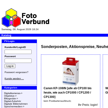
Samstag, 08. August 2026 18:24
Katalog
FV-Login
Sonderposten, Aktionspreise, Neuhe
KundenNr/LoginID
Passwort
Passwort vergessen?
Kunde werden ...
Kategorien
Canon KP-108IN [alle ab CP100 bis
W
heute, wie auch CP1000 / CP1200 /
G
Digitalkameras->
Objektive->
CP1300]
Blitzgeräte->
kein Postkartenaufdruck;
Digital-Zubehör
Digitale Bilderrahmen
Ihr Preis: login!
Speichermedien->