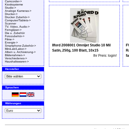
Camcorder->
Kiosksysteme
Studio->
Analoge Kameras->
Drucker->
Drucker Zubehör->
Computer/Tablets->
Scanner
TV, Video, Audio->
Ferngläser->
Dia u. Zubehör
Fotozubehör->
Filme->
Energie->
Ilford 2008001 Omnijet Studio 10 Mil
F
Smartphone-Zubehör->
MiniLab/Labor->
Satin, 250g, 100 Blatt, 10x15
R
Alben u. Archivierung->
Bilderrahmen->
Ihr Preis: login!
fa
Verschiedenes->
Haushaltswaren->
Hersteller
Sprachen
Währungen