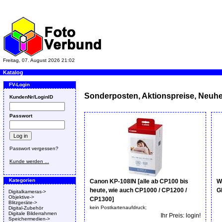
Freitag, 07. August 2026 21:02
Katalog
FV-Login
Sonderposten, Aktionspreise, Neuhe
KundenNr/LoginID
Passwort
Passwort vergessen?
Kunde werden ...
Kategorien
Canon KP-108IN [alle ab CP100 bis
W
heute, wie auch CP1000 / CP1200 /
G
Digitalkameras->
Objektive->
CP1300]
Blitzgeräte->
kein Postkartenaufdruck;
Digital-Zubehör
Digitale Bilderrahmen
Ihr Preis: login!
Speichermedien->