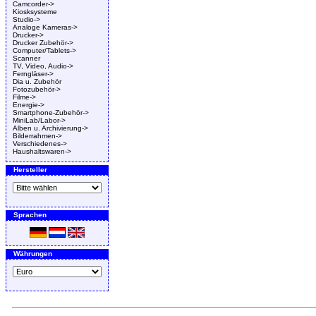
Camcorder->
Kiosksysteme
Studio->
Analoge Kameras->
Drucker->
Drucker Zubehör->
Computer/Tablets->
Scanner
TV, Video, Audio->
Ferngläser->
Dia u. Zubehör
Fotozubehör->
Filme->
Energie->
Smartphone-Zubehör->
MiniLab/Labor->
Alben u. Archivierung->
Bilderrahmen->
Verschiedenes->
Haushaltswaren->
Hersteller
Sprachen
Währungen