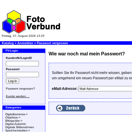
Freitag, 07. August 2026 13:25
Katalog
»
Anmelden
»
Passwort vergessen
FV-Login
Wie war noch mal mein Passwort?
KundenNr/LoginID
Passwort
Sollten Sie Ihr Passwort nicht mehr wissen, gebe
um umgehend ein neues Passwort per eMail zu er
eMail-Adresse:
Passwort vergessen?
Kunde werden ...
Kategorien
Digitalkameras->
Objektive->
Blitzgeräte->
Digital-Zubehör
Digitale Bilderrahmen
Speichermedien->