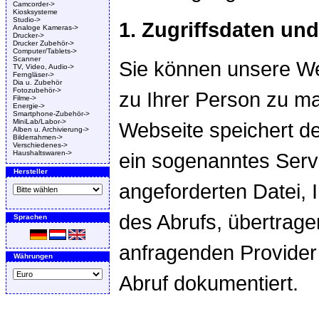
Camcorder->
Kiosksysteme
Studio->
1. Zugriffsdaten un
Analoge Kameras->
Drucker->
Drucker Zubehör->
Computer/Tablets->
Scanner
Sie können unsere W
TV, Video, Audio->
Ferngläser->
Dia u. Zubehör
Fotozubehör->
zu Ihrer Person zu ma
Filme->
Energie->
Smartphone-Zubehör->
MiniLab/Labor->
Webseite speichert de
Alben u. Archivierung->
Bilderrahmen->
Verschiedenes->
Haushaltswaren->
ein sogenanntes Serv
Hersteller
angeforderten Datei, 
des Abrufs, übertra
Sprachen
anfragenden Provider 
Währungen
Abruf dokumentiert.