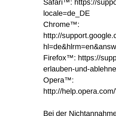
Safari™: https://sup
locale=de_DE
Chrome™:
http://support.googl
hl=de&hlrm=en&answ
Firefox™: https://supp
erlauben-und-ablehn
Opera™:
http://help.opera.co
Bei der Nichtannahme 