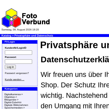
Samstag, 08. August 2026 19:20
Katalog
»
Privatsphäre und Datenschutz
Privatsphäre u
FV-Login
KundenNr/LoginID
Datenschutzerkl
Passwort
Wir freuen uns über I
Passwort vergessen?
Kunde werden ...
Shop. Der Schutz Ihre
Kategorien
wichtig. Nachstehend 
Digitalkameras->
Objektive->
Blitzgeräte->
Digital-Zubehör
den Umgang mit Ihren
Digitale Bilderrahmen
Speichermedien->