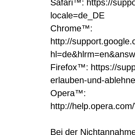
Safari™: https://sup
locale=de_DE
Chrome™:
http://support.googl
hl=de&hlrm=en&answ
Firefox™: https://supp
erlauben-und-ablehn
Opera™:
http://help.opera.co
Bei der Nichtannahme 