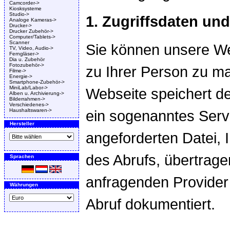
Camcorder->
Kiosksysteme
Studio->
1. Zugriffsdaten un
Analoge Kameras->
Drucker->
Drucker Zubehör->
Computer/Tablets->
Scanner
Sie können unsere W
TV, Video, Audio->
Ferngläser->
Dia u. Zubehör
Fotozubehör->
zu Ihrer Person zu ma
Filme->
Energie->
Smartphone-Zubehör->
MiniLab/Labor->
Webseite speichert de
Alben u. Archivierung->
Bilderrahmen->
Verschiedenes->
Haushaltswaren->
ein sogenanntes Serv
Hersteller
angeforderten Datei, 
des Abrufs, übertra
Sprachen
anfragenden Provider 
Währungen
Abruf dokumentiert.