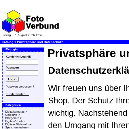
Freitag, 07. August 2026 12:40
Katalog
»
Privatsphäre und Datenschutz
Privatsphäre u
FV-Login
KundenNr/LoginID
Datenschutzerkl
Passwort
Wir freuen uns über I
Passwort vergessen?
Kunde werden ...
Shop. Der Schutz Ihre
Kategorien
wichtig. Nachstehend 
Digitalkameras->
Objektive->
Blitzgeräte->
Digital-Zubehör
den Umgang mit Ihren
Digitale Bilderrahmen
Speichermedien->