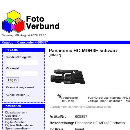
Samstag, 08. August 2026 15:16
Katalog
»
Camcorder
»
605857
FV-Login
Panasonic HC-MDH3E schwarz
[605857]
KundenNr/LoginID
Passwort
Passwort vergessen?
Kunde werden ...
vergrössern
Full HD Schulter-Kamera, FHD 
(8 Bilder)
Zeitlupe, prof. Funktionen, Tou
Kategorien
Abbildungen können vom Orginal abweichen
Digitalkameras->
Objektive->
ArtikelNr:
605857
Blitzgeräte->
Digital-Zubehör
Beschreibung:
Panasonic HC-MDH3E schwarz
Digitale Bilderrahmen
Speichermedien->
Ihr Preis:
login!