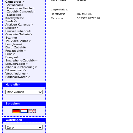
Camcorder
->
Actioncams
Camcorder Taschen
Lagerstatus:
Zubehör Camcorder
HerstArtNr:
HC-MDH3E
Kassetten
Kiosksysteme
Eancode:
5025232877010
Studio->
Analoge Kameras->
Drucker->
Drucker Zubehör->
Computer/Tablets->
Scanner
TV, Video, Audio->
Ferngläser->
Dia u. Zubehör
Fotozubehör->
Filme->
Energie->
Smartphone-Zubehör->
MiniLab/Labor->
Alben u. Archivierung->
Bilderrahmen->
Verschiedenes->
Haushaltswaren->
Hersteller
Sprachen
Währungen