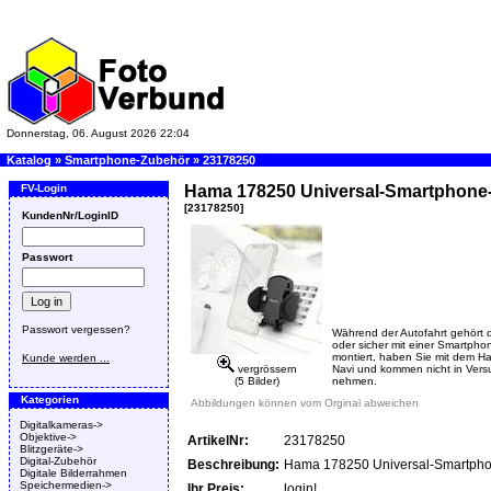
Donnerstag, 06. August 2026 22:04
Katalog
»
Smartphone-Zubehör
»
23178250
FV-Login
Hama 178250 Universal-Smartphone-Hal
[23178250]
KundenNr/LoginID
Passwort
Passwort vergessen?
Während der Autofahrt gehört 
oder sicher mit einer Smartpho
montiert, haben Sie mit dem Hal
Kunde werden ...
vergrössern
Navi und kommen nicht in Vers
(5 Bilder)
nehmen.
Kategorien
Abbildungen können vom Orginal abweichen
Digitalkameras->
Objektive->
ArtikelNr:
23178250
Blitzgeräte->
Digital-Zubehör
Beschreibung:
Hama 178250 Universal-Smartphone-
Digitale Bilderrahmen
Speichermedien->
Ihr Preis:
login!