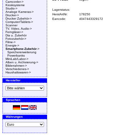
Camcorder->
Kiosksysteme
Studio->
Lagerstatus:
Analoge Kameras->
HerstArtNr:
178250
Drucker->
Drucker Zubehör->
Eancode:
4047443329172
Computer/Tablets->
Scanner
TV, Video, Audio->
Ferngläser->
Dia u. Zubehör
Fotozubehör->
Filme->
Energie->
Smartphone-Zubehör
->
Speichererweiterung
Powerbanks
MiniLab/Labor->
Alben u. Archivierung->
Bilderrahmen->
Verschiedenes->
Haushaltswaren->
Hersteller
Sprachen
Währungen