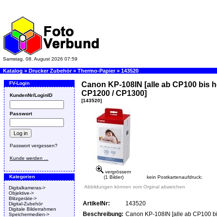
Samstag, 08. August 2026 07:59
Katalog
»
Drucker Zubehör
»
Thermo-Papier
»
143520
FV-Login
Canon KP-108IN [alle ab CP100 bis h
CP1200 / CP1300]
KundenNr/LoginID
[143520]
Passwort
Passwort vergessen?
Kunde werden ...
vergrössern
Kategorien
(1 Bilder)
kein Postkartenaufdruck;
Abbildungen können vom Orginal abweichen
Digitalkameras->
Objektive->
Blitzgeräte->
ArtikelNr:
143520
Digital-Zubehör
Digitale Bilderrahmen
Beschreibung:
Canon KP-108IN [alle ab CP100 bi
Speichermedien->