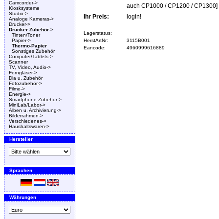
Camcorder->
auch CP1000 / CP1200 / CP1300]
Kiosksysteme
Studio->
Ihr Preis:
login!
Analoge Kameras->
Drucker->
Drucker Zubehör
->
Lagerstatus:
Tinten/Toner
Papier->
HerstArtNr:
3115B001
Thermo-Papier
Eancode:
4960999616889
Sonstiges Zubehör
Computer/Tablets->
Scanner
TV, Video, Audio->
Ferngläser->
Dia u. Zubehör
Fotozubehör->
Filme->
Energie->
Smartphone-Zubehör->
MiniLab/Labor->
Alben u. Archivierung->
Bilderrahmen->
Verschiedenes->
Haushaltswaren->
Hersteller
Sprachen
Währungen