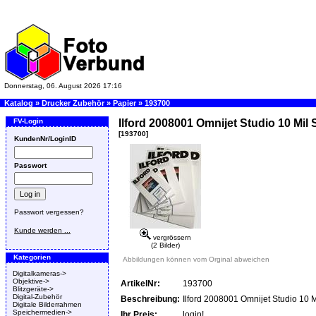
Donnerstag, 06. August 2026 17:16
Katalog
»
Drucker Zubehör
»
Papier
»
193700
FV-Login
Ilford 2008001 Omnijet Studio 10 Mil S
[193700]
KundenNr/LoginID
Passwort
Passwort vergessen?
Kunde werden ...
vergrössern
(2 Bilder)
Kategorien
Abbildungen können vom Orginal abweichen
Digitalkameras->
Objektive->
ArtikelNr:
193700
Blitzgeräte->
Digital-Zubehör
Beschreibung:
Ilford 2008001 Omnijet Studio 10 M
Digitale Bilderrahmen
Speichermedien->
Ihr Preis:
login!