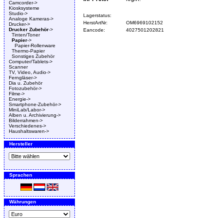
Camcorder->
Kiosksysteme
Studio->
Lagerstatus:
Analoge Kameras->
HerstArtNr:
OM6969102152
Drucker->
Drucker Zubehör
->
Eancode:
4027501202821
Tinten/Toner
Papier
->
Papier-Rollenware
Thermo-Papier
Sonstiges Zubehör
Computer/Tablets->
Scanner
TV, Video, Audio->
Ferngläser->
Dia u. Zubehör
Fotozubehör->
Filme->
Energie->
Smartphone-Zubehör->
MiniLab/Labor->
Alben u. Archivierung->
Bilderrahmen->
Verschiedenes->
Haushaltswaren->
Hersteller
Sprachen
Währungen