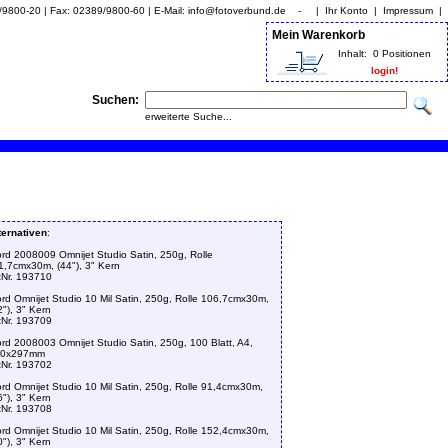
9/9800-20 | Fax: 02389/9800-60 | E-Mail: info@fotoverbund.de - |
Ihr Konto
|
Impressum
|
Mein Warenkorb
Inhalt:
0 Positionen
login!
Suchen:
erweiterte Suche...
ternativen
:
ford 2008009 Omnijet Studio Satin, 250g, Rolle
1,7cmx30m, (44"), 3" Kern
tNr. 193710
ford Omnijet Studio 10 Mil Satin, 250g, Rolle 106,7cmx30m,
2"), 3" Kern
tNr. 193709
ford 2008003 Omnijet Studio Satin, 250g, 100 Blatt, A4,
10x297mm
tNr. 193702
ford Omnijet Studio 10 Mil Satin, 250g, Rolle 91,4cmx30m,
6"), 3" Kern
tNr. 193708
ford Omnijet Studio 10 Mil Satin, 250g, Rolle 152,4cmx30m,
0"), 3" Kern