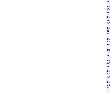
Ar
Il
(5
Ar
Il
A2
Ar
Il
(1
Ar
Il
61
Ar
Il
29
Ar
Il
A3
Ar
Il
13
Ar
Il
21
Ar