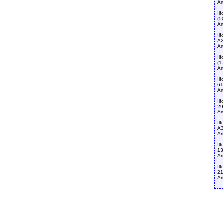
Ar
Il
(5
Ar
Il
A2
Ar
Il
(1
Ar
Il
61
Ar
Il
29
Ar
Il
A3
Ar
Il
13
Ar
Il
21
Ar