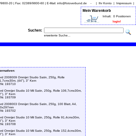
9/9800-20 | Fax: 02389/9800-60 | E-Mail: info@fotoverbund.de - |
Ihr Konto
|
Impressum
|
Mein Warenkorb
Inhalt:
0 Positionen
login!
Suchen:
erweiterte Suche...
ternativen
:
ford 2008009 Omnijet Studio Satin, 250g, Rolle
1,7cmx30m, (44"), 3" Kern
tNr. 193710
ford Omnijet Studio 10 Mil Satin, 250g, Rolle 106,7cmx30m,
2"), 3" Kern
tNr. 193709
ford 2008003 Omnijet Studio Satin, 250g, 100 Blatt, A4,
10x297mm
tNr. 193702
ford Omnijet Studio 10 Mil Satin, 250g, Rolle 91,4cmx30m,
6"), 3" Kern
tNr. 193708
ford Omnijet Studio 10 Mil Satin, 250g, Rolle 152,4cmx30m,
0"), 3" Kern