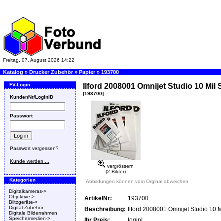
Freitag, 07. August 2026 14:22
Katalog
»
Drucker Zubehör
»
Papier
»
193700
FV-Login
Ilford 2008001 Omnijet Studio 10 Mil S
[193700]
KundenNr/LoginID
Passwort
Passwort vergessen?
Kunde werden ...
vergrössern
(2 Bilder)
Kategorien
Abbildungen können vom Orginal abweichen
Digitalkameras->
Objektive->
ArtikelNr:
193700
Blitzgeräte->
Digital-Zubehör
Beschreibung:
Ilford 2008001 Omnijet Studio 10 M
Digitale Bilderrahmen
Speichermedien->
Ihr Preis:
login!