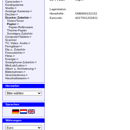
Camcorder->
Kiosksysteme
Studio->
Lagerstatus:
Analoge Kameras->
HerstArtNr:
OM6969102152
Drucker->
Drucker Zubehör
->
Eancode:
4027501202821
Tinten/Toner
Papier
->
Papier-Rollenware
Thermo-Papier
Sonstiges Zubehör
Computer/Tablets->
Scanner
TV, Video, Audio->
Ferngläser->
Dia u. Zubehör
Fotozubehör->
Filme->
Energie->
Smartphone-Zubehör->
MiniLab/Labor->
Alben u. Archivierung->
Bilderrahmen->
Verschiedenes->
Haushaltswaren->
Hersteller
Sprachen
Währungen