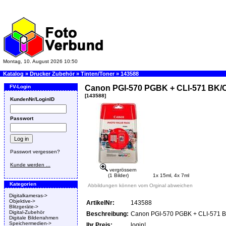
Montag, 10. August 2026 10:50
Katalog
»
Drucker Zubehör
»
Tinten/Toner
»
143588
FV-Login
Canon PGI-570 PGBK + CLI-571 BK/C
[143588]
KundenNr/LoginID
Passwort
Passwort vergessen?
Kunde werden ...
vergrössern
(1 Bilder)
1x 15ml, 4x 7ml
Kategorien
Abbildungen können vom Orginal abweichen
Digitalkameras->
Objektive->
ArtikelNr:
143588
Blitzgeräte->
Digital-Zubehör
Beschreibung:
Canon PGI-570 PGBK + CLI-571 B
Digitale Bilderrahmen
Speichermedien->
Ihr Preis:
login!