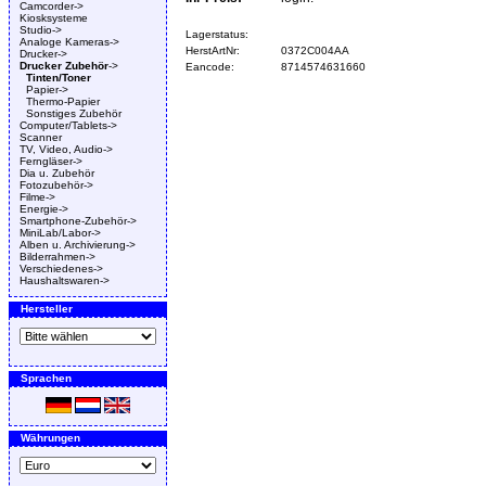
Camcorder->
Kiosksysteme
Studio->
Lagerstatus:
Analoge Kameras->
HerstArtNr:
0372C004AA
Drucker->
Drucker Zubehör
->
Eancode:
8714574631660
Tinten/Toner
Papier->
Thermo-Papier
Sonstiges Zubehör
Computer/Tablets->
Scanner
TV, Video, Audio->
Ferngläser->
Dia u. Zubehör
Fotozubehör->
Filme->
Energie->
Smartphone-Zubehör->
MiniLab/Labor->
Alben u. Archivierung->
Bilderrahmen->
Verschiedenes->
Haushaltswaren->
Hersteller
Sprachen
Währungen