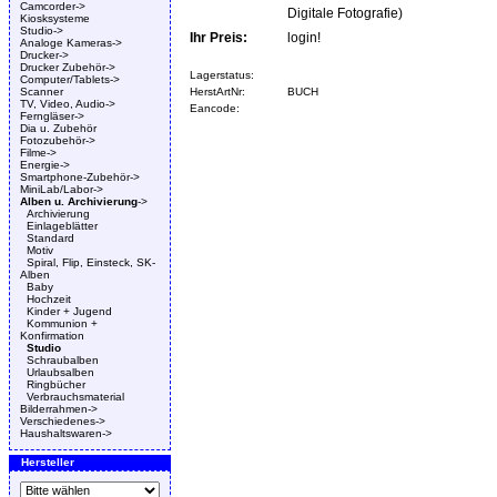
Camcorder->
Digitale Fotografie)
Kiosksysteme
Studio->
Ihr Preis:
login!
Analoge Kameras->
Drucker->
Drucker Zubehör->
Lagerstatus:
Computer/Tablets->
Scanner
HerstArtNr:
BUCH
TV, Video, Audio->
Eancode:
Ferngläser->
Dia u. Zubehör
Fotozubehör->
Filme->
Energie->
Smartphone-Zubehör->
MiniLab/Labor->
Alben u. Archivierung
->
Archivierung
Einlageblätter
Standard
Motiv
Spiral, Flip, Einsteck, SK-
Alben
Baby
Hochzeit
Kinder + Jugend
Kommunion +
Konfirmation
Studio
Schraubalben
Urlaubsalben
Ringbücher
Verbrauchsmaterial
Bilderrahmen->
Verschiedenes->
Haushaltswaren->
Hersteller