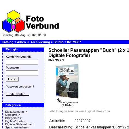
Samstag, 08. August 2026 01:58
Katalog
»
Alben u. Archivierung
»
Studio
»
82879987
FV-Login
Schoeller Passmappen "Buch" (2 x 
Digitale Fotografie)
KundenNr/LoginID
[82879987]
Passwort
Passwort vergessen?
Kunde werden ...
vergrössern
Kategorien
(2 Bilder)
Abbildungen können vom Orginal abweichen
Digitalkameras->
Objektive->
Blitzgeräte->
ArtikelNr:
82879987
Digital-Zubehör
Digitale Bilderrahmen
Beschreibung:
Schoeller Passmappen "Buch" (2 
Speichermedien->