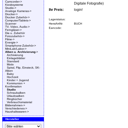
Camcorder->
Digitale Fotografie)
Kiosksysteme
Studio->
Ihr Preis:
login!
Analoge Kameras->
Drucker->
Drucker Zubehör->
Lagerstatus:
Computer/Tablets->
Scanner
HerstArtNr:
BUCH
TV, Video, Audio->
Eancode:
Ferngläser->
Dia u. Zubehör
Fotozubehör->
Filme->
Energie->
Smartphone-Zubehör->
MiniLab/Labor->
Alben u. Archivierung
->
Archivierung
Einlageblätter
Standard
Motiv
Spiral, Flip, Einsteck, SK-
Alben
Baby
Hochzeit
Kinder + Jugend
Kommunion +
Konfirmation
Studio
Schraubalben
Urlaubsalben
Ringbücher
Verbrauchsmaterial
Bilderrahmen->
Verschiedenes->
Haushaltswaren->
Hersteller