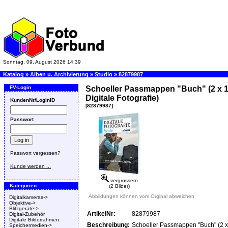
Sonntag, 09. August 2026 14:39
Katalog
»
Alben u. Archivierung
»
Studio
»
82879987
FV-Login
Schoeller Passmappen "Buch" (2 x 
Digitale Fotografie)
KundenNr/LoginID
[82879987]
Passwort
Passwort vergessen?
Kunde werden ...
vergrössern
Kategorien
(2 Bilder)
Abbildungen können vom Orginal abweichen
Digitalkameras->
Objektive->
Blitzgeräte->
ArtikelNr:
82879987
Digital-Zubehör
Digitale Bilderrahmen
Beschreibung:
Schoeller Passmappen "Buch" (2 
Speichermedien->