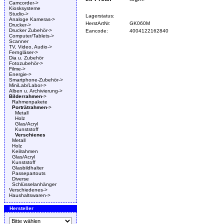
Camcorder->
Kiosksysteme
Studio->
Lagerstatus:
Analoge Kameras->
HerstArtNr:
GK060M
Drucker->
Drucker Zubehör->
Eancode:
4004122162840
Computer/Tablets->
Scanner
TV, Video, Audio->
Ferngläser->
Dia u. Zubehör
Fotozubehör->
Filme->
Energie->
Smartphone-Zubehör->
MiniLab/Labor->
Alben u. Archivierung->
Bilderrahmen
->
Rahmenpakete
Porträtrahmen
->
Metall
Holz
Glas/Acryl
Kunststoff
Verschienes
Metall
Holz
Keilrahmen
Glas/Acryl
Kunststoff
Glasbildhalter
Passepartouts
Diverse
Schlüsselanhänger
Verschiedenes->
Haushaltswaren->
Hersteller