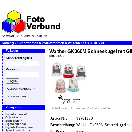
Samstag, 08. August 2026 08:35
Katalog
»
Bilderrahmen
»
Porträtrahmen
»
Verschienes
»
89701270
FV-Login
Walther GK060M Schneekugel mit Glit
[89701270]
KundenNr/LoginID
Passwort
Passwort vergessen?
Kunde werden ...
vergrössern
(2 Bilder)
Kategorien
Abbildungen können vom Orginal abweichen
Digitalkameras->
Objektive->
ArtikelNr:
89701270
Blitzgeräte->
Digital-Zubehör
Beschreibung:
Walther GK060M Schneekugel mit G
Digitale Bilderrahmen
Speichermedien->
Ihr Preis:
login!