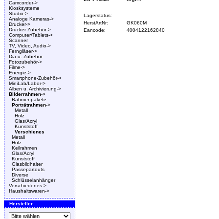
Camcorder->
Kiosksysteme
Studio->
Lagerstatus:
Analoge Kameras->
HerstArtNr:
GK060M
Drucker->
Drucker Zubehör->
Eancode:
4004122162840
Computer/Tablets->
Scanner
TV, Video, Audio->
Ferngläser->
Dia u. Zubehör
Fotozubehör->
Filme->
Energie->
Smartphone-Zubehör->
MiniLab/Labor->
Alben u. Archivierung->
Bilderrahmen
->
Rahmenpakete
Porträtrahmen
->
Metall
Holz
Glas/Acryl
Kunststoff
Verschienes
Metall
Holz
Keilrahmen
Glas/Acryl
Kunststoff
Glasbildhalter
Passepartouts
Diverse
Schlüsselanhänger
Verschiedenes->
Haushaltswaren->
Hersteller