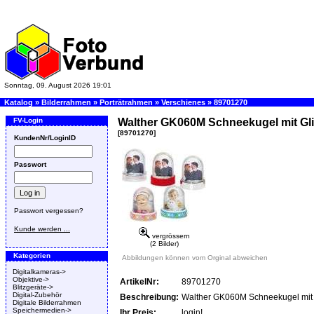
Sonntag, 09. August 2026 19:01
Katalog
»
Bilderrahmen
»
Porträtrahmen
»
Verschienes
»
89701270
FV-Login
Walther GK060M Schneekugel mit Glit
[89701270]
KundenNr/LoginID
Passwort
Passwort vergessen?
Kunde werden ...
vergrössern
(2 Bilder)
Kategorien
Abbildungen können vom Orginal abweichen
Digitalkameras->
Objektive->
ArtikelNr:
89701270
Blitzgeräte->
Digital-Zubehör
Beschreibung:
Walther GK060M Schneekugel mit G
Digitale Bilderrahmen
Speichermedien->
Ihr Preis:
login!