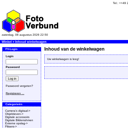
Tel.: ++49
zaterdag, 08 augustus 2026 22:50
Winkel
»
Inhoud winkelwagen
Inhoud van de winkelwagen
FV-Login
Login
Uw winkelwagen is leeg!
Paswoord
Paswoord vergeten?
Registreren ...
Categorieën
Camera's digitaal->
Objektieven->
Digitale accessoirs
Digitale Bilderrahmen
Externe opslag->
Flitsers->