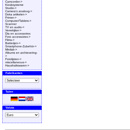
Camcorder->
Kiosksysteme
Studio->
Camera's analoog->
Doka artikelen->
Printer->
Computer/Tablets->
Scanner
TV en audio->
Verrekijker->
Dia en accessoires
Foto accessoires->
Films->
Batterijen->
Smartphone-Zubehör->
Minilab->
Albums en archievering-
>
Fotolijsten->
miscellaneous->
Haushaltswaren->
Fabrikanten
Talen
Valuta