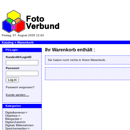
Freitag, 07. August 2026 12:43
Katalog
»
Warenkorb
Ihr Warenkorb enthält :
FV-Login
KundenNr/LoginID
Sie haben noch nichts in Ihrem Warenkorb.
Passwort
Passwort vergessen?
Kunde werden ...
Kategorien
Digitalkameras->
Objektive->
Blitzgeräte->
Digital-Zubehör
Digitale Bilderrahmen
Speichermedien->