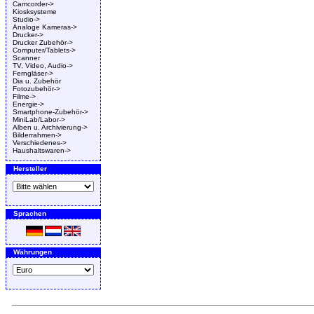
Camcorder->
Kiosksysteme
Studio->
Analoge Kameras->
Drucker->
Drucker Zubehör->
Computer/Tablets->
Scanner
TV, Video, Audio->
Ferngläser->
Dia u. Zubehör
Fotozubehör->
Filme->
Energie->
Smartphone-Zubehör->
MiniLab/Labor->
Alben u. Archivierung->
Bilderrahmen->
Verschiedenes->
Haushaltswaren->
Hersteller
Sprachen
Währungen