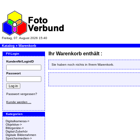
Freitag, 07. August 2026 15:40
Katalog
»
Warenkorb
Ihr Warenkorb enthält :
FV-Login
KundenNr/LoginID
Sie haben noch nichts in Ihrem Warenkorb.
Passwort
Passwort vergessen?
Kunde werden ...
Kategorien
Digitalkameras->
Objektive->
Blitzgeräte->
Digital-Zubehör
Digitale Bilderrahmen
Speichermedien->