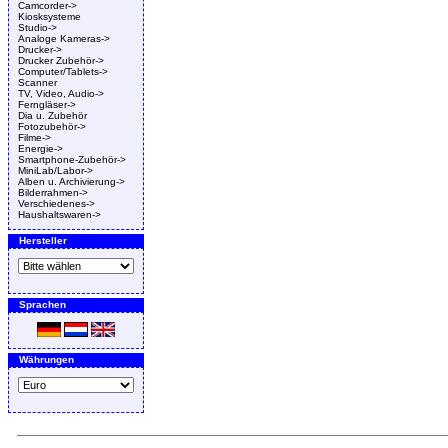
Camcorder->
Kiosksysteme
Studio->
Analoge Kameras->
Drucker->
Drucker Zubehör->
Computer/Tablets->
Scanner
TV, Video, Audio->
Ferngläser->
Dia u. Zubehör
Fotozubehör->
Filme->
Energie->
Smartphone-Zubehör->
MiniLab/Labor->
Alben u. Archivierung->
Bilderrahmen->
Verschiedenes->
Haushaltswaren->
Hersteller
Sprachen
Währungen