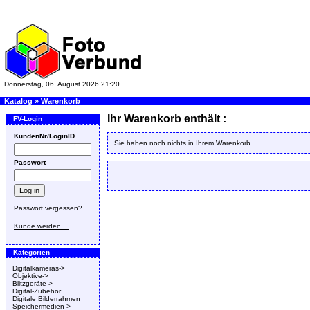
Donnerstag, 06. August 2026 21:20
Katalog
»
Warenkorb
Ihr Warenkorb enthält :
FV-Login
KundenNr/LoginID
Sie haben noch nichts in Ihrem Warenkorb.
Passwort
Passwort vergessen?
Kunde werden ...
Kategorien
Digitalkameras->
Objektive->
Blitzgeräte->
Digital-Zubehör
Digitale Bilderrahmen
Speichermedien->