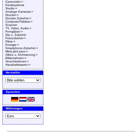
Camcorder->
Kiosksysteme
Studio->
Analoge Kameras->
Drucker->
Drucker Zubehör->
Computer/Tablets->
Scanner
TV, Video, Audio->
Ferngläser->
Dia u. Zubehör
Fotozubehör->
Filme->
Energie->
Smartphone-Zubehör->
MiniLab/Labor->
Alben u. Archivierung->
Bilderrahmen->
Verschiedenes->
Haushaltswaren->
Hersteller
Sprachen
Währungen