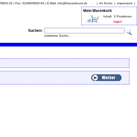
9/9800-20 | Fax: 02389/9800-60 | E-Mail: info@fotoverbund.de - |
Ihr Konto
|
Impressum
|
Mein Warenkorb
Inhalt:
0 Positionen
login!
Suchen:
erweiterte Suche...